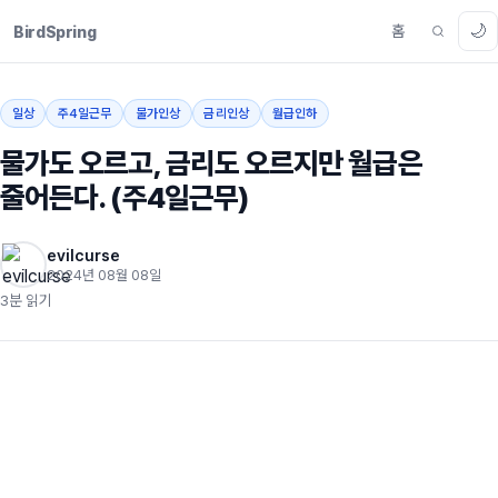
🌙
홈
BirdSpring
일상
주4일근무
물가인상
금리인상
월급인하
물가도 오르고, 금리도 오르지만 월급은
줄어든다. (주4일근무)
evilcurse
2024년 08월 08일
3분 읽기