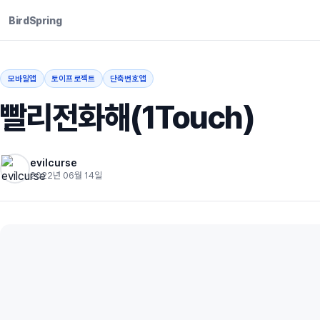
BirdSpring
모바일앱
토이프로젝트
단축번호앱
빨리전화해(1Touch)
evilcurse
2022년 06월 14일