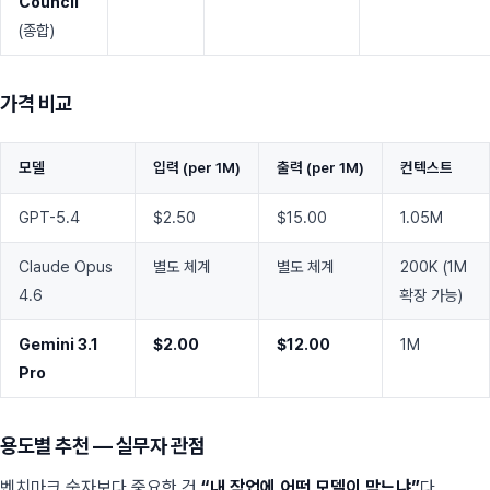
Council
(종합)
가격 비교
모델
입력 (per 1M)
출력 (per 1M)
컨텍스트
GPT-5.4
$2.50
$15.00
1.05M
Claude Opus
별도 체계
별도 체계
200K (1M
4.6
확장 가능)
Gemini 3.1
$2.00
$12.00
1M
Pro
용도별 추천 — 실무자 관점
벤치마크 숫자보다 중요한 건
“내 작업에 어떤 모델이 맞느냐”
다.