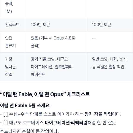
출력,
1M)
컨텍스트
100만 토큰
100만 토큰
안전
있음 (거부 시 Opus 4.8로
—
분류기
폴백)
가장
장기 자율 코딩, 대규모
일반 코딩, 대화, 분석
빛나는
마이그레이션, 일주일짜리
등 폭넓은 일상 작업
작업
에이전트
“이럴 땐 Fable, 이럴 땐 Opus” 체크리스트
이럴 땐 Fable 5를 쓰세요:
- [ ] 수십~수백 단계를 스스로 이어가야 하는
장기 자율 작업
이다.
- [ ] 대규모 코드베이스
마이그레이션·리팩터링
처럼 한 번 잘못
흐트러지면 손실이 큰 작업이다.