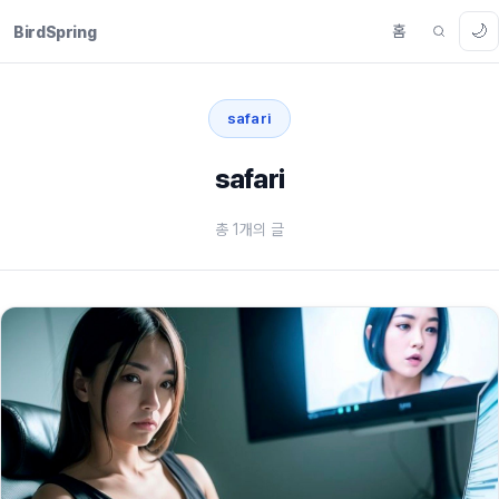
🌙
홈
BirdSpring
safari
safari
총 1개의 글