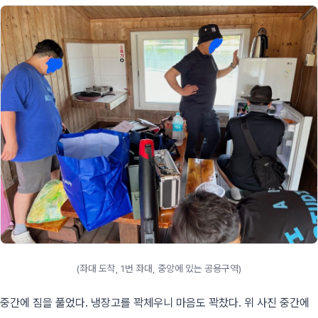
(좌대 도착, 1번 좌대, 중앙에 있는 공용구역)
중간에 짐을 풀었다. 냉장고를 꽉체우니 마음도 꽉찼다. 위 사진 중간에