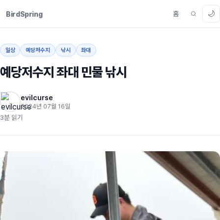
🌙
홈
BirdSpring
일상
예당저수지
낚시
좌대
예당저수지 좌대 민물 낚시
evilcurse
2024년 07월 16일
3분 읽기