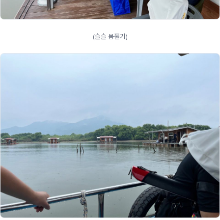
(슬슬 몸풀기)