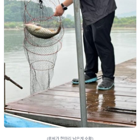
(루씨가 한마리 낚은게 수확)