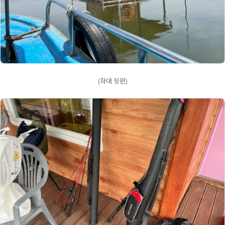
(좌대 뒷편)