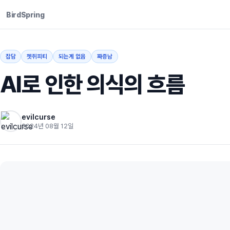
BirdSpring
잡담
쳇쥐피티
되는게 없음
짜증남
AI로 인한 의식의 흐름
evilcurse
2024년 08월 12일