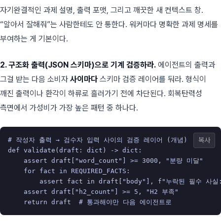
자기완결적인 과제 설명, 출력 포맷, 그리고 깨끗한 새 컨텍스트 창.
“알아서 잘해줘”는 사람한테도 안 통한다. 워커마다 명확한 과제 명세를
부여하는 게 기본이다.
2. 구조화 출력(JSON 스키마)으로 기계 검증하라.
에이전트의 출력과
그걸 받는 다음 소비자
사이마다
스키마 검증 레이어를 둬라. 형식이
깨진 출력이나 환각이 하류로 흘러가기 전에 차단된다. 회복탄력성
측면에서 가성비가 가장 높은 패턴 중 하나다.
# 작성자 출력 → 검수자 입력 사이의 검증 레이어 (개념)
복사
def
validate
(
draft
:
dict
)
->
dict
:
assert
draft
[
"word_count"
]
>=
3000
,
"분량 미달"
for
fact
in
REQUIRED_FACTS
:
assert
fact
in
draft
[
"body"
],
f
"누락된 필수 사실
assert
draft
[
"h2_count"
]
>=
5
,
"H2 부족"
return
draft
# 통과해야만 다음 에이전트로