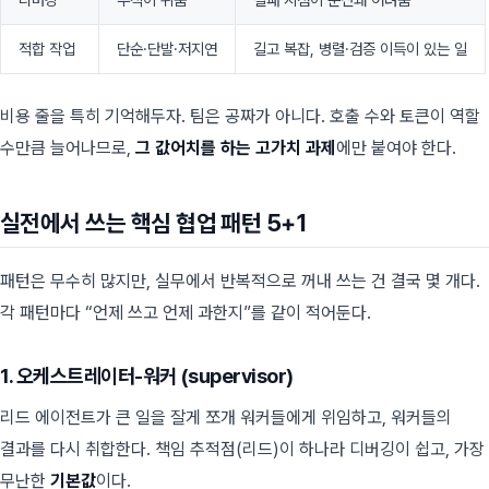
적합 작업
단순·단발·저지연
길고 복잡, 병렬·검증 이득이 있는 일
비용 줄을 특히 기억해두자. 팀은 공짜가 아니다. 호출 수와 토큰이 역할
수만큼 늘어나므로,
그 값어치를 하는 고가치 과제
에만 붙여야 한다.
실전에서 쓰는 핵심 협업 패턴 5+1
패턴은 무수히 많지만, 실무에서 반복적으로 꺼내 쓰는 건 결국 몇 개다.
각 패턴마다 “언제 쓰고 언제 과한지”를 같이 적어둔다.
1. 오케스트레이터-워커 (supervisor)
리드 에이전트가 큰 일을 잘게 쪼개 워커들에게 위임하고, 워커들의
결과를 다시 취합한다. 책임 추적점(리드)이 하나라 디버깅이 쉽고, 가장
무난한
기본값
이다.