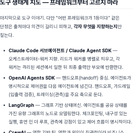
도구 생태계 지도 — 프레임워크부터 고르지 마라
마지막으로 도구 이야기. 다만 “어떤 프레임워크가 1등이다” 같은
단정은 출처마다 의견이 갈리니 피하고,
각자 무엇을 지향하는지
만
짚는다.
Claude Code 서브에이전트 / Claude Agent SDK
—
오케스트레이터-워커 지향. 리드가 워커를 병렬로 띄우고, 각
워커는 격리된 세션에서 일한 뒤 최종 출력만 부모에 반환한다.
OpenAI Agents SDK
— 핸드오프(handoff) 중심. 에이전트가
명시적으로 제어권을 다음 에이전트에 넘긴다. 핸드오프, 가드레일
(입출력 검증), 트레이싱(관측)을 주요 축으로 둔다.
LangGraph
— 그래프 기반 상태머신. 에이전트를 공유 상태를
가진 유향 그래프의 노드로 모델링한다. 체크포인팅, 내구성 있는
실행, 휴먼 인 더 루프, 관측에 강점이 있고 제어 흐름이 명시적이다.
CrewAI
— 역할 기반 팀. 역할과 위임이 직관적이라 비즈니스