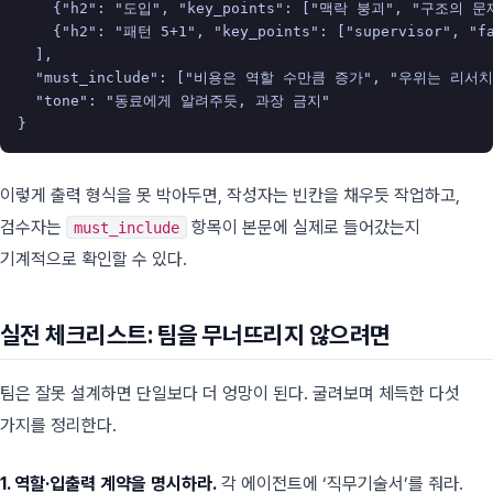
{
"h2"
:
"도입"
,
"key_points"
:
[
"맥락 붕괴"
,
"구조의 문
{
"h2"
:
"패턴 5+1"
,
"key_points"
:
[
"supervisor"
,
"f
],
"must_include"
:
[
"비용은 역할 수만큼 증가"
,
"우위는 리서치
"tone"
:
"동료에게 알려주듯, 과장 금지"
}
이렇게 출력 형식을 못 박아두면, 작성자는 빈칸을 채우듯 작업하고,
검수자는
항목이 본문에 실제로 들어갔는지
must_include
기계적으로 확인할 수 있다.
실전 체크리스트: 팀을 무너뜨리지 않으려면
팀은 잘못 설계하면 단일보다 더 엉망이 된다. 굴려보며 체득한 다섯
가지를 정리한다.
1. 역할·입출력 계약을 명시하라.
각 에이전트에 ‘직무기술서’를 줘라.