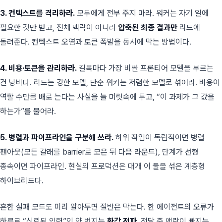
3. 컨텍스트를 격리하라.
모두에게 전부 주지 마라. 워커는 자기 일에
필요한 것만 받고, 전체 맥락이 아니라
압축된 최종 결과만
리드에
돌려준다. 컨텍스트 오염과 토큰 폭발을 동시에 막는 방법이다.
4. 비용·토큰을 관리하라.
길목마다 가장 비싼 프론티어 모델을 부르는
건 낭비다. 리드는 강한 모델, 단순 워커는 저렴한 모델로 섞어라. 비용이
역할 수만큼 배로 는다는 사실을 늘 머릿속에 두고, “이 과제가 그 값을
하는가”를 물어라.
5. 병렬과 파이프라인을 구분해 쓰라.
하위 작업이 독립적이면 병렬
팬아웃(모든 갈래를 barrier로 모은 뒤 다음 라운드), 단계가 선형
종속이면 파이프라인. 현실의 프로덕션은 대개 이 둘을 섞은 계층형
하이브리드다.
흔한 실패 모드도 미리 알아두면 절반은 막는다. 한 에이전트의 오류가
하류로 “신뢰된 입력”인 양 번지는
환각 전파
, 전달 중 맥락이 빠지는