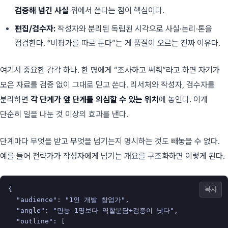
검증해 넘긴 사실
위에서 쓴다는 점이 핵심이다.
편집/검수자:
작성자와 분리된 독립된 시각으로 사실·논리·톤을
점검한다. “비평가를 따로 둔다”는 게 품질이 오르는 진짜 이유다.
여기서 중요한 감각 하나. 한 명에게 “조사하고 써줘”라고 하면 자기가
모은 자료를 검증 없이 그대로 믿고 쓴다. 리서처와 작성자, 검수자를
분리하면
각 단계가 앞 단계를 의심할 수 있는 위치
에 놓인다. 이게
단순히 일을 나눈 것 이상의 효과를 낸다.
단계마다 무엇을 받고 무엇을 넘기는지 명시하는 것도 빼놓을 수 없다.
예를 들어 전략가가 작성자에게 넘기는 개요를 구조화하면 이렇게 된다.
{
복사
"audience"
:
"1인 개발 창업가"
,
"angle"
:
"만능 1명보다 역할분담+검증이 낫다"
,
"outline"
:
[