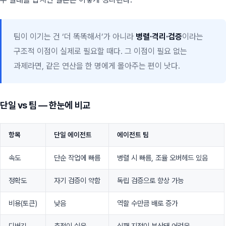
팀이 이기는 건 ‘더 똑똑해서’가 아니라
병렬·격리·검증
이라는
구조적 이점이 실제로 필요할 때다. 그 이점이 필요 없는
과제라면, 같은 연산을 한 명에게 몰아주는 편이 낫다.
단일 vs 팀 — 한눈에 비교
항목
단일 에이전트
에이전트 팀
속도
단순 작업에 빠름
병렬 시 빠름, 조율 오버헤드 있음
정확도
자기 검증이 약함
독립 검증으로 향상 가능
비용(토큰)
낮음
역할 수만큼 배로 증가
디버깅
추적이 쉬움
실패 지점이 분산돼 어려움