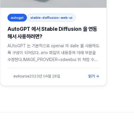
autogpt
stable-deffusion-web-ui
AutoGPT 에서 Stable Diffusion 을 연동
해서 사용하려면?
AUtoGPT 는 기본적으로 openai 의 dalle 를 사용하도
록 구성이 되어있다..env 파일의 내용중에 아래 부분을
수정한다.IMAGE_PROVIDER=sdwebui 위 처럼 수정
한후 가동하면 로컬의 스테이블 디퓨전을 바라보게 되는
데 기본 설정인http://127.0.0.1:7860주소로 연동되게
evilcurse
2023년 04월 28일
읽기 →
된다. 주소를 바꾸고 싶으면 아래 설정을 더 추가해야한
다.SD_WEBUI_URL=http://000.000.000.000:78
60 여기까지 하면 스테이블 디퓨전에서 오류가 발생할
수 있다. 기본적으로 스테이블 디퓨전의 웹UI를...