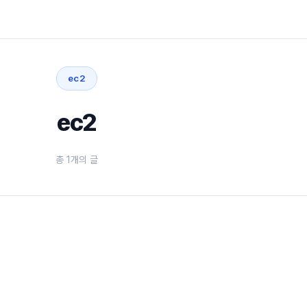
ec2
ec2
총 1개의 글