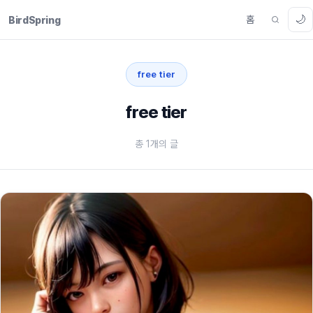
🌙
홈
BirdSpring
free tier
free tier
총 1개의 글