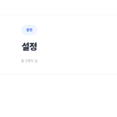
설정
설정
총 3개의 글