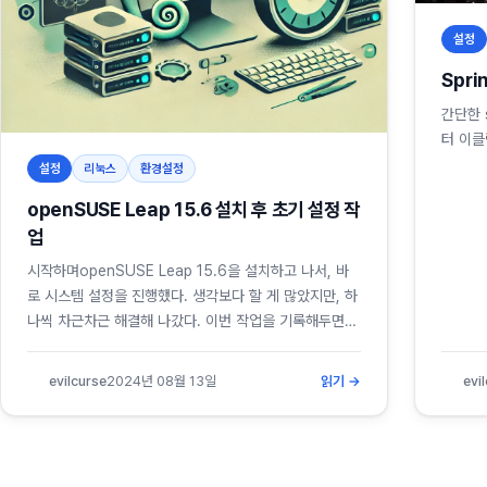
설정
Spri
간단한 
터 이클
설정
리눅스
환경설정
openSUSE Leap 15.6 설치 후 초기 설정 작
업
시작하며openSUSE Leap 15.6을 설치하고 나서, 바
로 시스템 설정을 진행했다. 생각보다 할 게 많았지만, 하
나씩 차근차근 해결해 나갔다. 이번 작업을 기록해두면
나중에 비슷한 상황에서 다시 참고할 수 있을 것 같
다.https://get.opensuse.org/leap/15.6/openSU
evilcurse
2024년 08월 13일
읽기 →
evi
SE Leap 15.6을 받아서 설치를 했다고 가정하고 아래
순서대로 작업을 수행했다.작업순서1. 네트워크 설정서버
에 접속하자마자 ifconfig 명령어를 쳤는데, 명령어가 없
다고 나왔다. zypper로...