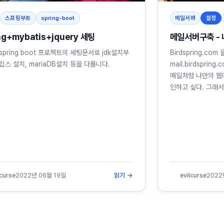
스프링부트
spring-boot
메일서버
설정
ng+mybatis+jquery 세팅
메일서버구축 - 
spring boot 프로젝트의 세팅문서로 jdk설치부
Birdspring.c
립스 설치, mariaDB설치 등을 다룹니다.
mail.birdspr
메일처럼 나만의 웹
인하고 싶다. 그래
lcurse
2022년 06월 19일
읽기 →
evilcurse
2022