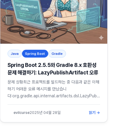
Java
Spring Boot
Gradle
Spring Boot 2.5.5와 Gradle 8.x 호환성
문제 해결하기: LazyPublishArtifact 오류
문제 상황최근 프로젝트를 빌드하는 중 다음과 같은 이해
하기 어려운 오류 메시지를 만났습니
다:org.gradle.api.internal.artifacts.dsl.LazyPubli
shArtifact.&lt;init&gt;
(Lorg/gradle/api/provider/Provider;)V * Try: &gt;
evilcurse
2025년 04월 28일
읽기 →
Run with --stacktrace option to get the stack
trace. &gt; Run with --info or --debug option to
get more log output. &gt; Run...