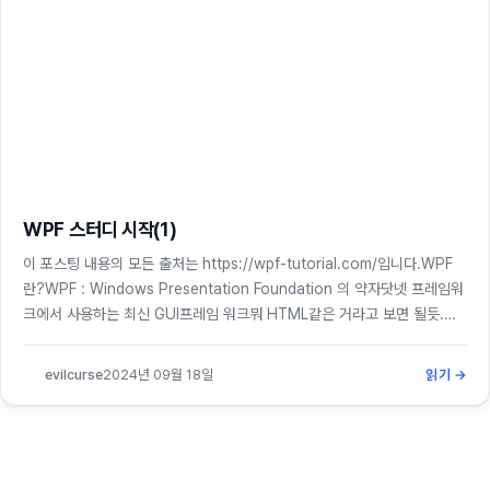
WPF 스터디 시작(1)
이 포스팅 내용의 모든 출처는 https://wpf-tutorial.com/입니다.WPF
란?WPF : Windows Presentation Foundation 의 약자닷넷 프레임워
크에서 사용하는 최신 GUI프레임 워크뭐 HTML같은 거라고 보면 될듯.마
소에서 만든 GUI프레임워크로 기존에 WinForms(윈폼)이라고 같은 목표를
가진 GUI프레임워크가 있다.WPF vs WinForms왜 두개의 GUI프레임워
evilcurse
2024년 09월 18일
읽기 →
크를 유지관리하고 있는지 각각의 장점을 기준으로 알아보면,먼저 WPF의
장점은 상대적으로 최신기술이고 마소에서 출시하는 최신...