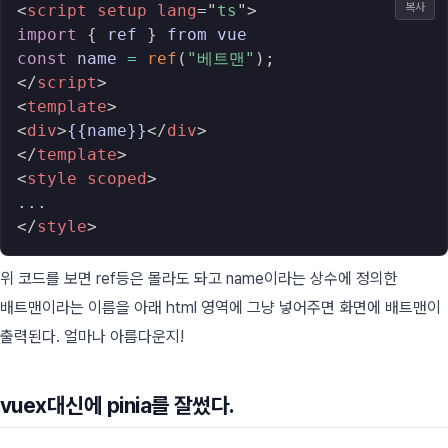
복사
<
script
setup
lang
=
"
ts
"
>
import
{
 ref 
}
const
 name 
=
ref
(
"베트맨"
)
;
</
script
>
<
template
>
<
div
>
{{name}}
</
div
>
</
template
>
<
style
scoped
>
</
style
>
위 코드를 보면 ref등은 몰라도 돠고 name이라는 상수에 정의한
배트맨이라는 이름을 아래 html 영역에 그냥 넣어주면 화면에 배트맨이
출력된다. 얼마나 아름다운지!
vuex대신에 pinia를 잘썼다.