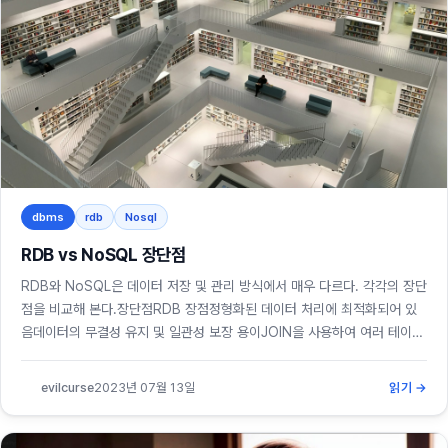
dbms
rdb
Nosql
RDB vs NoSQL 장단점
RDB와 NoSQL은 데이터 저장 및 관리 방식에서 매우 다르다. 각각의 장단
점을 비교해 본다.장단점RDB 장점정형화된 데이터 처리에 최적화되어 있
음데이터의 무결성 유지 및 일관성 보장 용이JOIN을 사용하여 여러 테이블
에서 데이터 쉽게 가져올 수 있음안정적이며 대규모 시스템에서도 확장 가
능RDB 단점대용량 데이터 처리에 한계스키마 변경이 어렵고 확장성이 낮
evilcurse
2023년 07월 13일
읽기 →
음분산 처리 어려워 대규모 클러스터에서 취약복잡한 쿼리 작성 필요
NoSQL 장점대용량 비정형화된 데이터 처리에 최적화분산 데이터 처리 가
능하여 대규모 시스템에서 용이데이터 구조...