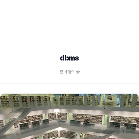
dbms
총 4개의 글