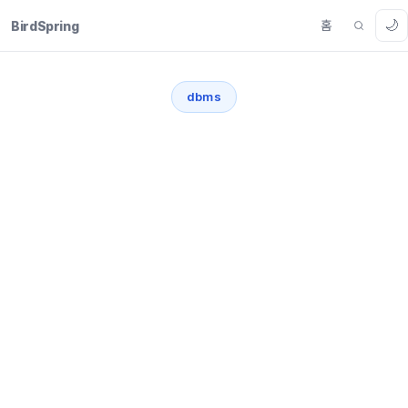
🌙
홈
BirdSpring
dbms