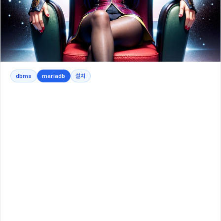
dbms
mariadb
설치