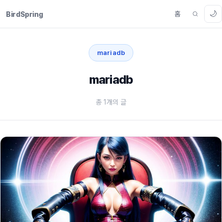
🌙
홈
BirdSpring
mariadb
mariadb
총 1개의 글